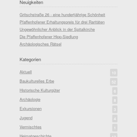
Neuigkeiten
Gritschstraße 26 - eine hundertjährige Schönheit
Pfaffenhofener Erhaltungspreis für drei Raritäten
Ungewöhnlicher Anblick in der Spitalkirche
Die Pfaffenhofener Hipp-Siedlung
Archäologisches Rätsel
Kategorien
Aktuell
10
Baukulturelles Erbe
52
Historische Kulturgüter
6
Archäologie
8
Exkursionen
3
Jugend
4
Vermischtes
1
Heimatgeschichte
13