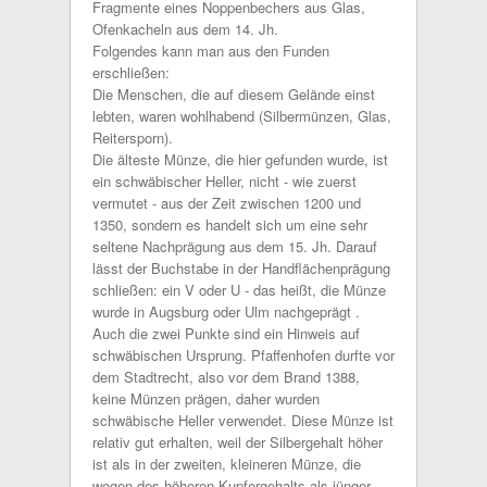
Fragmente eines Noppenbechers aus Glas,
Ofenkacheln aus dem 14. Jh.
Folgendes kann man aus den Funden
erschließen:
Die Menschen, die auf diesem Gelände einst
lebten, waren wohlhabend (Silbermünzen, Glas,
Reitersporn).
Die älteste Münze, die hier gefunden wurde, ist
ein schwäbischer Heller, nicht - wie zuerst
vermutet - aus der Zeit zwischen 1200 und
1350, sondern es handelt sich um eine sehr
seltene Nachprägung aus dem 15. Jh. Darauf
lässt der Buchstabe in der Handflächenprägung
schließen: ein V oder U - das heißt, die Münze
wurde in Augsburg oder Ulm nachgeprägt .
Auch die zwei Punkte sind ein Hinweis auf
schwäbischen Ursprung. Pfaffenhofen durfte vor
dem Stadtrecht, also vor dem Brand 1388,
keine Münzen prägen, daher wurden
schwäbische Heller verwendet. Diese Münze ist
relativ gut erhalten, weil der Silbergehalt höher
ist als in der zweiten, kleineren Münze, die
wegen des höheren Kupfergehalts als jünger