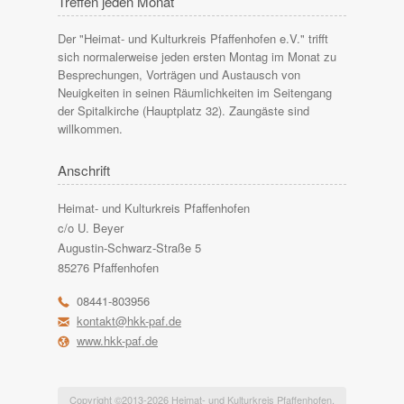
Treffen jeden Monat
Der "Heimat- und Kulturkreis Pfaffenhofen e.V." trifft
sich normalerweise jeden ersten Montag im Monat zu
Besprechungen, Vorträgen und Austausch von
Neuigkeiten in seinen Räumlichkeiten im Seitengang
der Spitalkirche (Hauptplatz 32). Zaungäste sind
willkommen.
Anschrift
Heimat- und Kulturkreis Pfaffenhofen
c/o U. Beyer
Augustin-Schwarz-Straße 5
85276 Pfaffenhofen
r
08441-803956
h
kontakt@hkk-paf.de
l
www.hkk-paf.de
Copyright ©
2013-2026
Heimat- und Kulturkreis Pfaffenhofen.