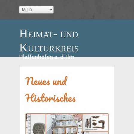
Heimat- und
Kulturkreis
Pfaffenhofen a. d. Ilm
Neues und
Historisches