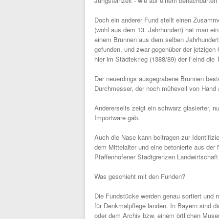
Jungsteinzeit - wie auf einem benachbarten
Doch ein anderer Fund stellt einen Zusamm
(wohl aus dem 13. Jahrhundert) hat man ei
einem Brunnen aus dem selben Jahrhundert 
gefunden, und zwar gegenüber der jetzigen
hier im Städtekrieg (1388/89) der Feind die
Der neuerdings ausgegrabene Brunnen best
Durchmesser, der noch mühevoll von Hand 
Andererseits zeigt ein schwarz glasierter, nu
Importware gab.
Auch die Nase kann beitragen zur Identifiz
dem Mittelalter und eine betonierte aus der N
Pfaffenhofener Stadtgrenzen Landwirtschaf
Was geschieht mit den Funden?
Die Fundstücke werden genau sortiert und m
für Denkmalpflege landen. In Bayern sind d
oder dem Archiv bzw. einem örtlichen Museu