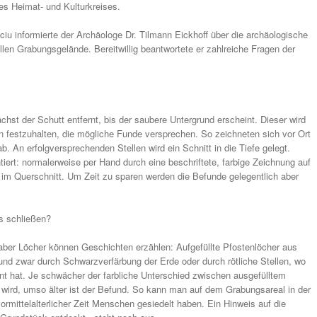
s Heimat- und Kulturkreises.
iu informierte der Archäologe Dr. Tilmann Eickhoff über die archäologische
len Grabungsgelände. Bereitwillig beantwortete er zahlreiche Fragen der
st der Schutt entfernt, bis der saubere Untergrund erscheint. Dieser wird
en festzuhalten, die mögliche Funde versprechen. So zeichneten sich vor Ort
. An erfolgversprechenden Stellen wird ein Schnitt in die Tiefe gelegt.
rt: normalerweise per Hand durch eine beschriftete, farbige Zeichnung auf
h im Querschnitt. Um Zeit zu sparen werden die Befunde gelegentlich aber
s schließen?
ber Löcher können Geschichten erzählen: Aufgefüllte Pfostenlöcher aus
und zwar durch Schwarzverfärbung der Erde oder durch rötliche Stellen, wo
t hat. Je schwächer der farbliche Unterschied zwischen ausgefülltem
ird, umso älter ist der Befund. So kann man auf dem Grabungsareal in der
ormittelalterlicher Zeit Menschen gesiedelt haben. Ein Hinweis auf die