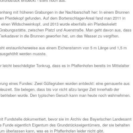
 Grundstück entdeckt - steht noch aus.
enhang mit früheren Grabungen in der Nachbarschaft her: In einem Brunnen
nen Pferdekopf gefunden. Auf dem Bortenschlager-Areal fand man 2011 in
einen Wildschweinkopf, und 2013 wurde ebenfalls ein Pferdeskelett
 Grabungsstätte, zwischen Platzl und Auenstraße. Man geht davon aus, dass
 Tierkadaver in die Brunnen geworfen hat, um das Wasser zu vergiften.
eht erstaunlicherweise aus einem Eichenstamm von 5 m Länge und 1,5 m
ausgehöhlt werden musste.
r leicht beschädigter Tonkrug, dass es in Pfaffenhofen bereits im Mittelalter
ierung eines Fundes: Zwei Güllegruben wurden entdeckt: eine gemauerte aus
euzeit. Sie belegen, dass bis vor nicht allzu langer Zeit innerhalb der
t betrieben wurde. Den typischen Geruch kann man heute noch wahrnehmen.
it Fundstelle dokumentiert, bevor sie im Archiv des Bayerischen Landesamt
ie Funde eigentlich Eigentum des Grundstückseigentümers, der sie behalten
m überlassen kann, was es in Pfaffenhofen leider nicht gibt.