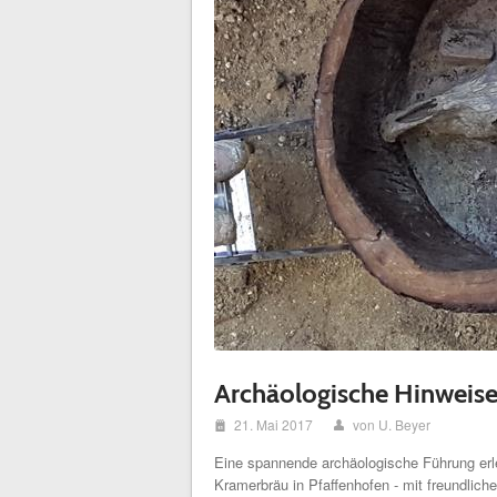
Archäologische Hinweise 
i
21. Mai 2017
von U. Beyer
x
Eine spannende archäologische Führung erl
Kramerbräu in Pfaffenhofen - mit freundli