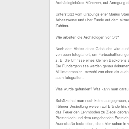
Archäologiebüros München, auf Anregung de
Unterstützt vom Grabungsleiter Marius Stanc
Arbeitsweise und über Funde auf dem aktuel
Zuhörer.
Wie arbeiten die Archäologen vor Ort?
Nach dem Abriss eines Gebäudes wird zunäch
von oben fotografiert, um Farbschattierung
z. B. die Umrisse eines kleinen Backofens ab
Die Fundergebnisse werden genau dokumentie
Millimeterpapier - sowohl von oben als auc
auch fotografiert.
Was wurde gefunden? Was kann man darau
Schätze hat man noch keine ausgegraben, a
früherer Besiedlung weisen auf Brände hin, 
das Feuer den Lehmboden zu Ziegel gebrann
Pfostenloch und dem umgebenden Erdreich w
Auenstraße feststellen, dass hier schon in v