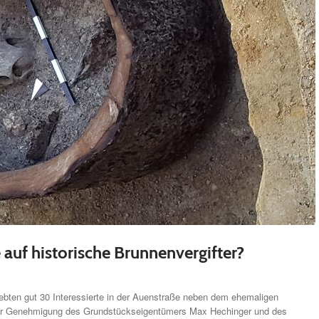
auf historische Brunnenvergifter?
ebten gut 30 Interessierte in der Auenstraße neben dem ehemaligen
cher Genehmigung des Grundstückseigentümers Max Hechinger und des