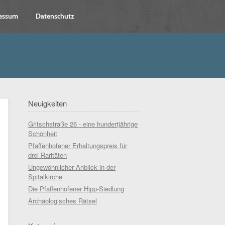
essum
Datenschutz
Neuigkeiten
Gritschstraße 26 - eine hundertjährige
Schönheit
Pfaffenhofener Erhaltungspreis für
drei Raritäten
Ungewöhnlicher Anblick in der
Spitalkirche
Die Pfaffenhofener Hipp-Siedlung
Archäologisches Rätsel