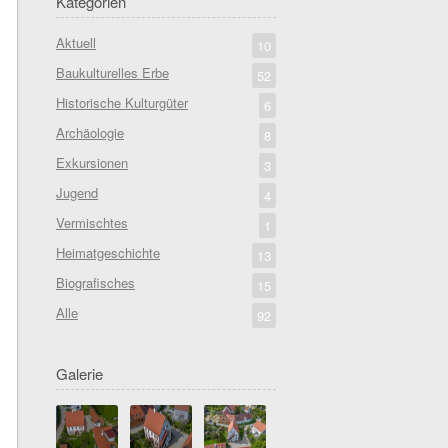
Kategorien
Aktuell
10
Baukulturelles Erbe
52
Historische Kulturgüter
6
Archäologie
8
Exkursionen
3
Jugend
4
Vermischtes
1
Heimatgeschichte
13
Biografisches
15
Alle
92
Galerie