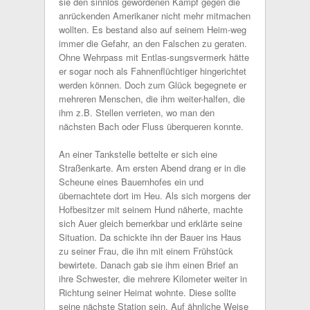
sie den sinnlos gewordenen Kampf gegen die
anrückenden Amerikaner nicht mehr mitmachen
wollten. Es bestand also auf seinem Heim-weg
immer die Gefahr, an den Falschen zu geraten.
Ohne Wehrpass mit Entlas-sungsvermerk hätte
er sogar noch als Fahnenflüchtiger hingerichtet
werden können. Doch zum Glück begegnete er
mehreren Menschen, die ihm weiter-halfen, die
ihm z.B. Stellen verrieten, wo man den
nächsten Bach oder Fluss überqueren konnte.
An einer Tankstelle bettelte er sich eine
Straßenkarte. Am ersten Abend drang er in die
Scheune eines Bauernhofes ein und
übernachtete dort im Heu. Als sich morgens der
Hofbesitzer mit seinem Hund näherte, machte
sich Auer gleich bemerkbar und erklärte seine
Situation. Da schickte ihn der Bauer ins Haus
zu seiner Frau, die ihn mit einem Frühstück
bewirtete. Danach gab sie ihm einen Brief an
ihre Schwester, die mehrere Kilometer weiter in
Richtung seiner Heimat wohnte. Diese sollte
seine nächste Station sein. Auf ähnliche Weise