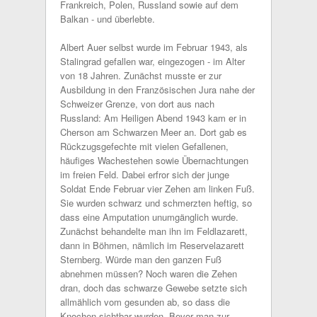
Frankreich, Polen, Russland sowie auf dem
Balkan - und überlebte.
Albert Auer selbst wurde im Februar 1943, als
Stalingrad gefallen war, eingezogen - im Alter
von 18 Jahren. Zunächst musste er zur
Ausbildung in den Französischen Jura nahe der
Schweizer Grenze, von dort aus nach
Russland: Am Heiligen Abend 1943 kam er in
Cherson am Schwarzen Meer an. Dort gab es
Rückzugsgefechte mit vielen Gefallenen,
häufiges Wachestehen sowie Übernachtungen
im freien Feld. Dabei erfror sich der junge
Soldat Ende Februar vier Zehen am linken Fuß.
Sie wurden schwarz und schmerzten heftig, so
dass eine Amputation unumgänglich wurde.
Zunächst behandelte man ihn im Feldlazarett,
dann in Böhmen, nämlich im Reservelazarett
Sternberg. Würde man den ganzen Fuß
abnehmen müssen? Noch waren die Zehen
dran, doch das schwarze Gewebe setzte sich
allmählich vom gesunden ab, so dass die
Knochen sichtbar wurden. Bevor man zur