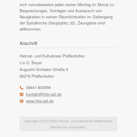
sich normalerweise jeden ersten Montag im Monat zu
Besprechungen, Vorträgen und Austausch von
Neuigkeiten in seinen Räumlichkeiten im Seitengang
der Spitalkirche (Hauptplatz 32). Zaungäste sind
willkommen.
Anschrift
Heimat- und Kulturkreis Pfaffenhofen
c/o U. Beyer
Augustin-Schwarz-Straße 5
85276 Pfaffenhofen
r
08441-803956
h
kontakt@hkk-paf.de
l
www.hkk-paf.de
Copyright ©
2013-2026
Heimat- und Kulturkreis Pfaffenhofen.
Alle Rechte vorbehalten.