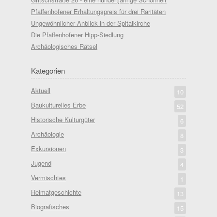
Pfaffenhofener Erhaltungspreis für drei Raritäten
Ungewöhnlicher Anblick in der Spitalkirche
Die Pfaffenhofener Hipp-Siedlung
Archäologisches Rätsel
Kategorien
Aktuell
10
Baukulturelles Erbe
52
Historische Kulturgüter
6
Archäologie
8
Exkursionen
3
Jugend
4
Vermischtes
1
Heimatgeschichte
13
Biografisches
15