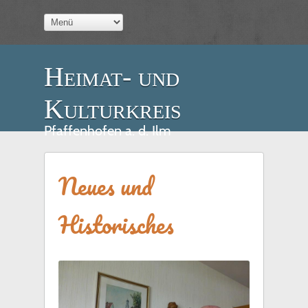
Heimat- und
Kulturkreis
Pfaffenhofen a. d. Ilm
Neues und
Historisches