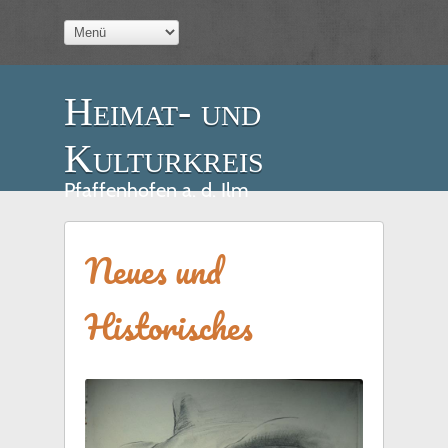
Heimat- und
Kulturkreis
Pfaffenhofen a. d. Ilm
Neues und
Historisches