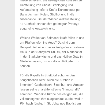
Niederscheyern. Die beweglichen Kulissen zur
Darstellung von Christi Grablegung und
Auferstehung lieferte Krafts Kunstanstalt per
Bahn bis nach Polen, Südtirol und in die
Niederlande. Bei der Wiener Weltausstellung
1873 erhielt ein von ihm gefertigter Prototyp
sogar eine Auszeichnung.
Welche Werke von Balthasar Kraft fallen in und
um Pfaffenhofen ins Auge? Da sind zum
Beispiel die beiden Fassadenfiguren an seinem
Haus in der Scheyerer Str. 10, der Marienaltar
in der Stadtpfarrkirche und das Heilige Grab in
Niederscheyern, um nur die auffälligsten zu
nennen.
Für die Kapelle in Streitdorf schuf er den
neugotischen Altar. Auch die Kirchen in
Ilmendorf, Gachenbach, Eisenhut, und Arnbach
lassen seine charakteristische "Handschrift"
erkennen. Wer eine Kirche besichtigen will, die
vollständig von ihm ausgestaltet wurde, wird in
Pörnbach fündig, in St. Johannes Baptist am