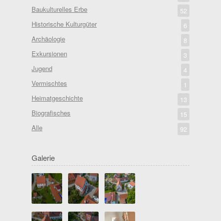
Baukulturelles Erbe
52
Historische Kulturgüter
6
Archäologie
8
Exkursionen
3
Jugend
4
Vermischtes
1
Heimatgeschichte
13
Biografisches
15
Alle
92
Galerie