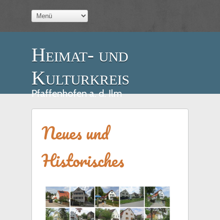
Heimat- und
Kulturkreis
Pfaffenhofen a. d. Ilm
Neues und
Historisches