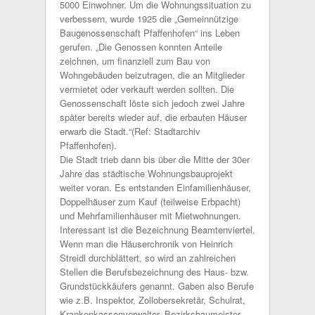
5000 Einwohner. Um die Wohnungssituation zu
verbessern, wurde 1925 die „Gemeinnützige
Baugenossenschaft Pfaffenhofen“ ins Leben
gerufen. „Die Genossen konnten Anteile
zeichnen, um finanziell zum Bau von
Wohngebäuden beizutragen, die an Mitglieder
vermietet oder verkauft werden sollten. Die
Genossenschaft löste sich jedoch zwei Jahre
später bereits wieder auf, die erbauten Häuser
erwarb die Stadt.“(Ref: Stadtarchiv
Pfaffenhofen).
Die Stadt trieb dann bis über die Mitte der 30er
Jahre das städtische Wohnungsbauprojekt
weiter voran. Es entstanden Einfamilienhäuser,
Doppelhäuser zum Kauf (teilweise Erbpacht)
und Mehrfamilienhäuser mit Mietwohnungen.
Interessant ist die Bezeichnung Beamtenviertel.
Wenn man die Häuserchronik von Heinrich
Streidl durchblättert, so wird an zahlreichen
Stellen die Berufsbezeichnung des Haus- bzw.
Grundstückkäufers genannt. Gaben also Berufe
wie z.B. Inspektor, Zollobersekretär, Schulrat,
Krankenkassenverwalter, Bezirksbaumeister