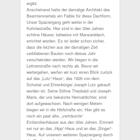
ergibt.
Anscheinend hatte der damalige Architekt des
Beamtenviertels ein Faible für diese Dachform.
Unser Spaziergang geht weiter in der
Kohnlestraße. Hier sind in den 30er Jahren
schöne Häuser, teilweise mit Mansarddach,
errichtet worden. Es ist leider schon sicher,
dass die letzten aus der damaligen Zeit
verbliebenen Bauten noch dieses Jahr
verschwinden werden. Wir biegen in die
Lettnerstraße nach rechts ab. Bevor wir
weitergehen, werfen wir kurz einen Blick zurück
auf das „Lutz“-Haus“, das 1926 von dem
Schulrat und Ehrenbürger Joseph Lutz gekauft
worden ist. Seine Söhne Theobald und Joseph-
Maria, der uns bekannte Heimatdichter, sind
dort aufgewachsen. Nach wenigen Metern
biegen wir in die Hörlstraße ein. Hier gibt es
noch ein paar alte, „verträumte“
Einfamilienhäuser aus den 30er Jahren. Erinnert
sei nur an das „Hipp“-Haus und an das „Singer“-
Haus. Auf unserem weiteren Spaziergang durch