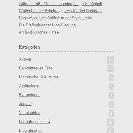
Gritschstraße 26 - eine hundertjährige Schönheit
Pfaffenhofener Erhaltungspreis für drei Raritäten
Ungewöhnlicher Anblick in der Spitalkirche
Die Pfaffenhofener Hipp-Siedlung
Archäologisches Rätsel
Kategorien
Aktuell
10
Baukulturelles Erbe
52
Historische Kulturgüter
6
Archäologie
8
Exkursionen
3
Jugend
4
Vermischtes
1
Heimatgeschichte
13
Biografisches
15