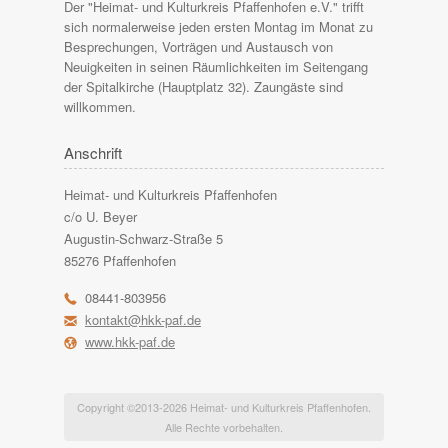
Der "Heimat- und Kulturkreis Pfaffenhofen e.V." trifft
sich normalerweise jeden ersten Montag im Monat zu
Besprechungen, Vorträgen und Austausch von
Neuigkeiten in seinen Räumlichkeiten im Seitengang
der Spitalkirche (Hauptplatz 32). Zaungäste sind
willkommen.
Anschrift
Heimat- und Kulturkreis Pfaffenhofen
c/o U. Beyer
Augustin-Schwarz-Straße 5
85276 Pfaffenhofen
r
08441-803956
h
kontakt@hkk-paf.de
l
www.hkk-paf.de
Copyright ©
2013-2026
Heimat- und Kulturkreis Pfaffenhofen.
Alle Rechte vorbehalten.