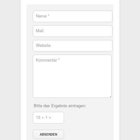
Name *
Mail
Website
Kommentar *
Bitte das Ergebnis eintragen:
13 + 1 =