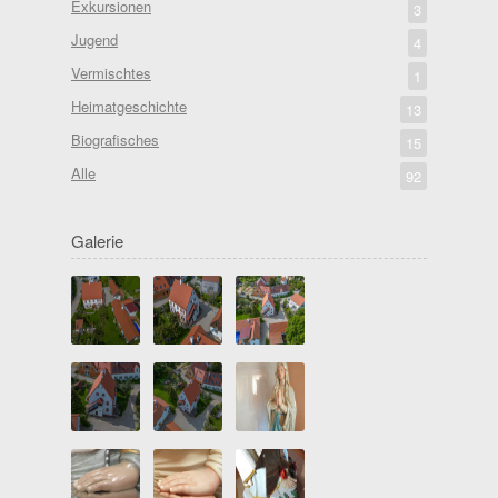
Exkursionen
3
Jugend
4
Vermischtes
1
Heimatgeschichte
13
Biografisches
15
Alle
92
Galerie