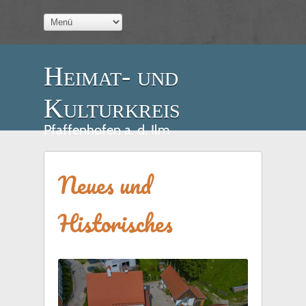
Heimat- und
Kulturkreis
Pfaffenhofen a. d. Ilm
Neues und
Historisches